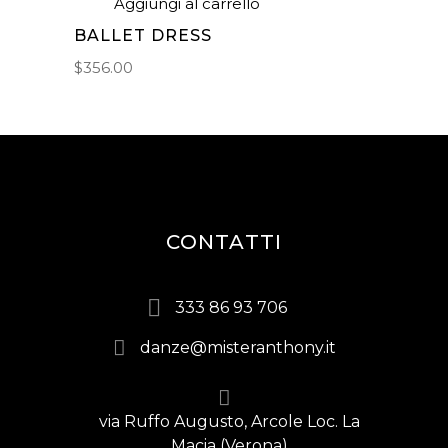
Aggiungi al carrello
BALLET DRESS
$
356.00
CONTATTI
333 86 93 706
danze@misteranthony.it
via Ruffo Augusto, Arcole Loc. La
Macia (Verona)