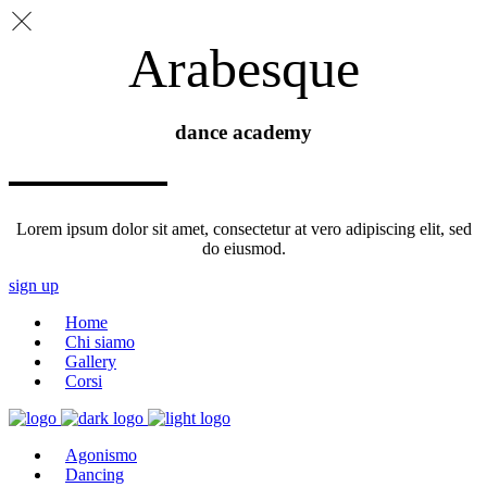
Arabesque
dance academy
Lorem ipsum dolor sit amet, consectetur at vero adipiscing elit, sed
do eiusmod.
sign up
Home
Chi siamo
Gallery
Corsi
Agonismo
Dancing