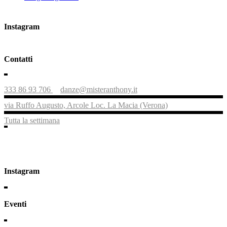
Instagram
Contatti
333 86 93 706
danze@misteranthony.it
via Ruffo Augusto, Arcole Loc. La Macia (Verona)
Tutta la settimana
Instagram
Eventi