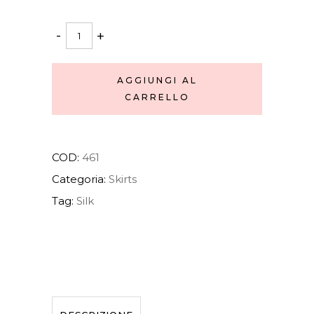
Ballet
-
+
skirt
quantity
AGGIUNGI AL
CARRELLO
COD:
461
Categoria:
Skirts
Tag:
Silk