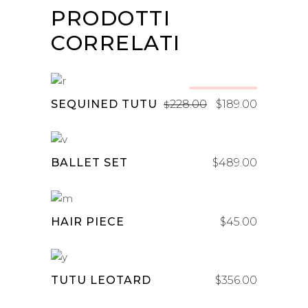
PRODOTTI
CORRELATI
AGGIUNGI AL CARRELLO
Sale
Il
Il
SEQUINED TUTU
228.00
$
189.00
$
prezzo
prezzo
originale
attuale
AGGIUNGI AL CARRELLO
era:
è:
BALLET SET
$
489.00
$228.00.
$189.00.
AGGIUNGI AL CARRELLO
HAIR PIECE
$
45.00
AGGIUNGI AL CARRELLO
TUTU LEOTARD
$
356.00