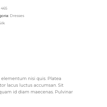
:
465
goria:
Dresses
Silk
d elementum nisi quis. Platea
tor lacus luctus accumsan. Sit
iquam id diam maecenas. Pulvinar