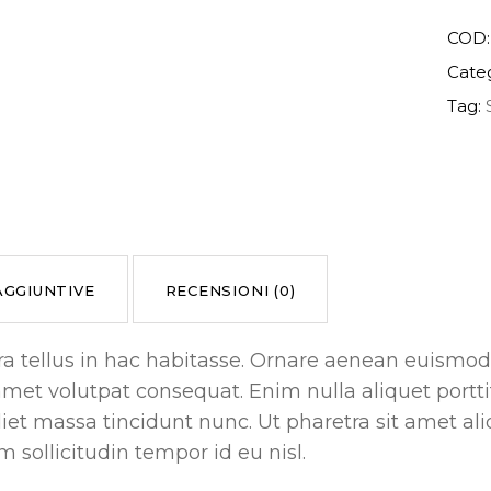
COD
Cate
Tag:
AGGIUNTIVE
RECENSIONI (0)
rra tellus in hac habitasse. Ornare aenean euismo
amet volutpat consequat. Enim nulla aliquet portti
t massa tincidunt nunc. Ut pharetra sit amet al
m sollicitudin tempor id eu nisl.