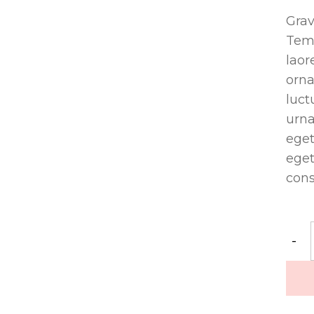
Grav
Temp
laor
orna
luct
urna
eget
eget
cons
Hair
-
piec
quant