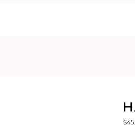
H
$
45