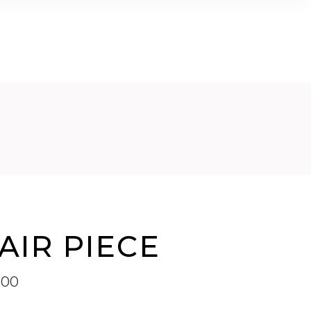
AGONISMO
DANCING
EVENTI
CONTATTI
AIR PIECE
.00