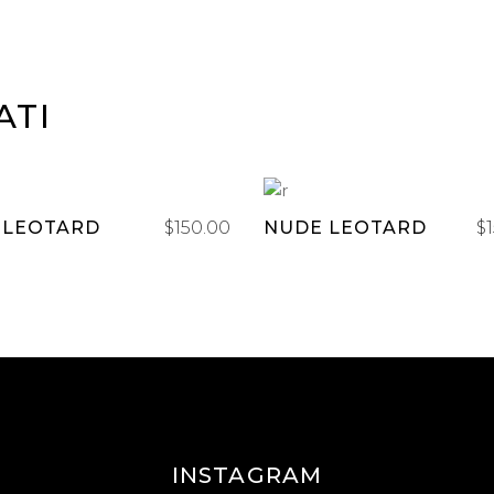
ATI
AGGIUNGI AL
AGGIUNGI AL
K LEOTARD
$
150.00
NUDE LEOTARD
$
CARRELLO
CARRELLO
INSTAGRAM