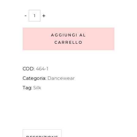
Tutu
-
+
dress
quantity
AGGIUNGI AL
CARRELLO
COD:
464-1
Categoria:
Dancewear
Tag:
Silk