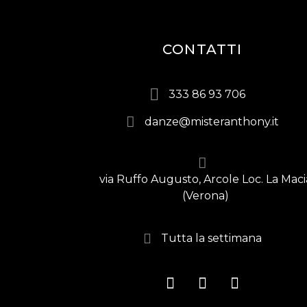
CONTATTI
333 86 93 706
danze@misteranthony.it
via Ruffo Augusto, Arcole Loc. La Maci
(Verona)
Tutta la settimana