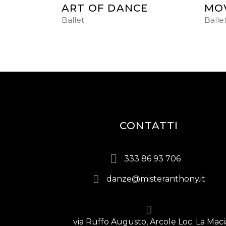
ART OF DANCE
MO
Ballet
Balle
CONTATTI
333 86 93 706
danze@misteranthony.it
via Ruffo Augusto, Arcole Loc. La Maci