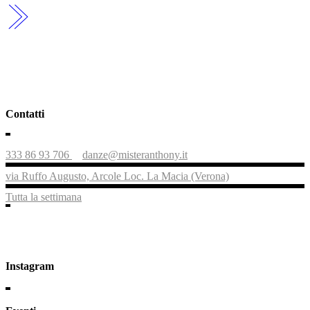
Contatti
333 86 93 706
danze@misteranthony.it
via Ruffo Augusto, Arcole Loc. La Macia (Verona)
Tutta la settimana
Instagram