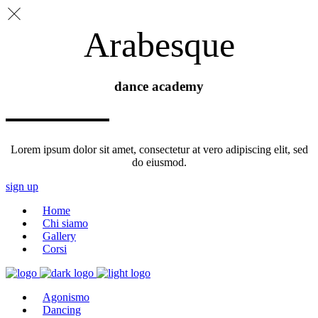
Arabesque
dance academy
Lorem ipsum dolor sit amet, consectetur at vero adipiscing elit, sed
do eiusmod.
sign up
Home
Chi siamo
Gallery
Corsi
Agonismo
Dancing